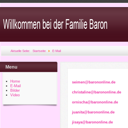
Aktuelle Seite:
Startseite
E-Mail
Menu
Home
seimen@barononline.de
E-Mail
Bilder
christaline@barononline.de
Video
ornischa@barononline.de
juanita@barononline.de
jisaya@barononline.de