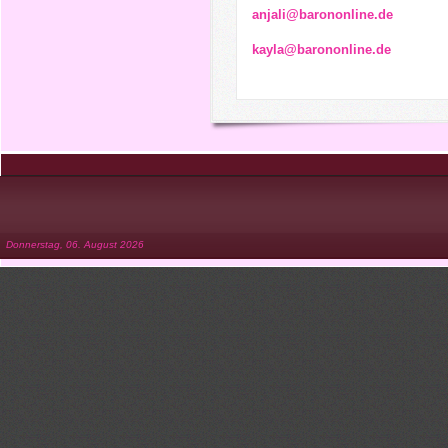
anjali@barononline.de
kayla@barononline.de
Donnerstag, 06. August 2026