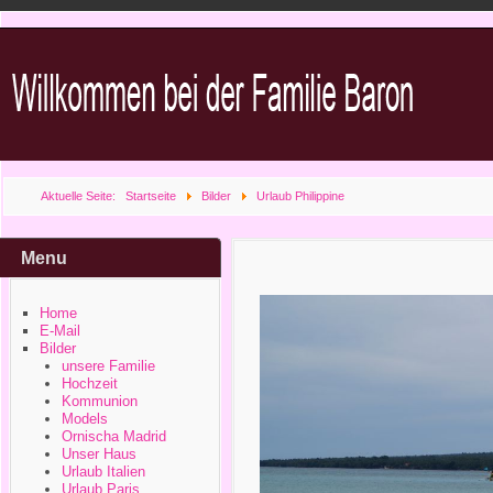
Aktuelle Seite:
Startseite
Bilder
Urlaub Philippine
Menu
Home
E-Mail
Bilder
unsere Familie
Hochzeit
Kommunion
Models
Ornischa Madrid
Unser Haus
Urlaub Italien
Urlaub Paris