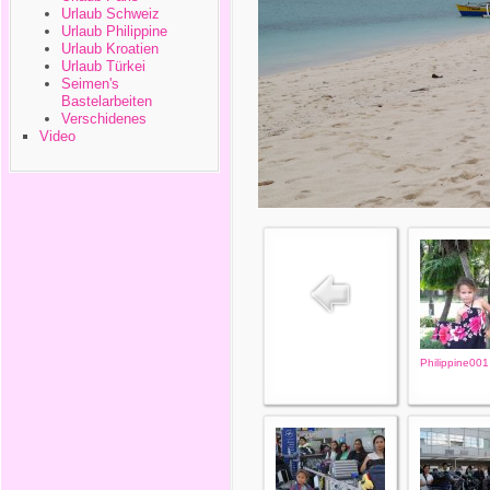
Urlaub Schweiz
Urlaub Philippine
Urlaub Kroatien
Urlaub Türkei
Seimen's
Bastelarbeiten
Verschidenes
Video
Philippine001